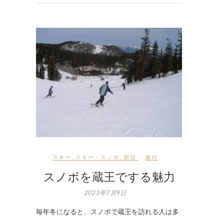
スキー
,
スキー・スノボ
,
宿泊
旅行
スノボを蔵王でする魅力
2023年7月9日
毎年冬になると、スノボで蔵王を訪れる人は多