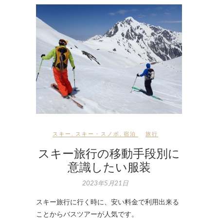
スキー
,
スキー・スノボ
,
宿泊
旅行
スキー旅行の移動手段別に
意識したい服装
2023年5月21日
スキー旅行に行く時に、安い料金で利用出来る
ことからバスツアーが人気です。