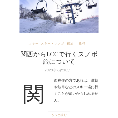
スキー
,
スキー・スノボ
,
宿泊
旅行
関西からLCCで行くスノボ
旅について
2023年7月18日
関西在住の方であれば、滋賀
や岐阜などのスキー場に行
くことが多いかもしれませ
ん。
もっと読む