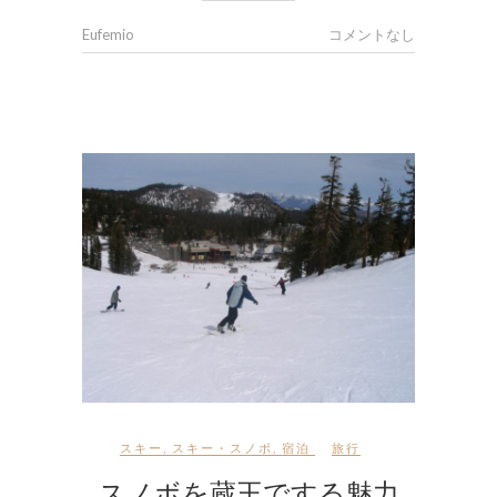
Eufemio
コメントなし
スキー
,
スキー・スノボ
,
宿泊
旅行
スノボを蔵王でする魅力