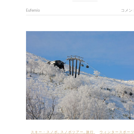
Eufemio
コメン
スキー・スノボ
,
スノボツアー
,
旅行
ウィンタースポー