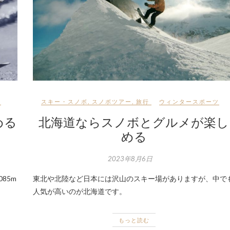
ツ
スキー・スノボ
,
スノボツアー
,
旅行
ウィンタースポーツ
める
北海道ならスノボとグルメが楽し
める
2023年8月6日
85m
東北や北陸など日本には沢山のスキー場がありますが、中で
人気が高いのが北海道です。
もっと読む