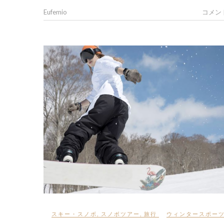
Eufemio
コメン
スキー・スノボ
,
スノボツアー
,
旅行
ウィンタースポー